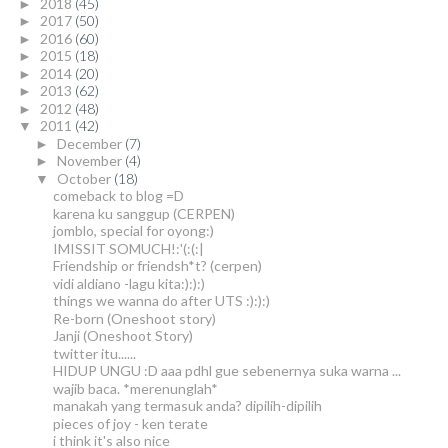
2018
(45)
►
2017
(50)
►
2016
(60)
►
2015
(18)
►
2014
(20)
►
2013
(62)
►
2012
(48)
►
2011
(42)
▼
December
(7)
►
November
(4)
►
October
(18)
▼
comeback to blog =D
karena ku sanggup (CERPEN)
jomblo, special for oyong:)
IMISSIT SOMUCH!:'(:(:|
Friendship or friendsh*t? (cerpen)
vidi aldiano -lagu kita:):):)
things we wanna do after UTS :):):)
Re-born (Oneshoot story)
Janji (Oneshoot Story)
twitter itu......
HIDUP UNGU :D aaa pdhl gue sebenernya suka warna ...
wajib baca. *merenunglah*
manakah yang termasuk anda? dipilih-dipilih
pieces of joy - ken terate
i think it's also nice