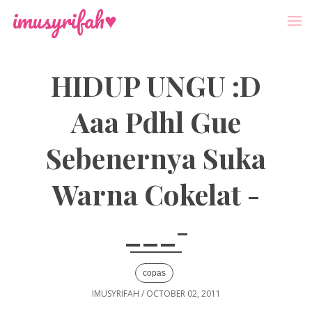
-->
Menu
imusyrifah♥
HIDUP UNGU :D
Aaa Pdhl Gue
Sebenernya Suka
Warna Cokelat -
___-
copas
IMUSYRIFAH
/
OCTOBER 02, 2011