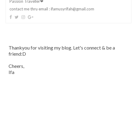
Passion Traveller❤
contact me thru email :
ifamusyrifah@gmail.com
Thankyou for visiting my blog. Let's connect & be a
friend:D
Cheers,
Ifa