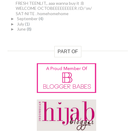
FRESH TEENLIT,. aaa wanna buy it :B
WELCOME OCTOBEEEEEEEEER /:D/ \m/
SAT-NITE . homehomehome
September
(4)
►
July
(1)
►
June
(8)
►
PART OF