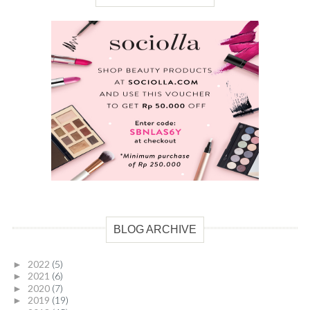
BLOG ARCHIVE
2022
(5)
►
2021
(6)
►
2020
(7)
►
2019
(19)
►