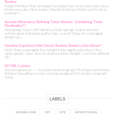
Review
Happy Monday! Biar semangat menjalani hari senin, baca dulu racun
terbarunya aku. New shades Wardah Exclusive Matte Lip Cream is
comiing!!! ...
Avoskin Miraculous Refining Toner Review : Exfoliating Toner
Perdanaku!!!
Hola gengs! How’s life? Akhirnya balik lagi nge review skincare
setelah qerja rodi badai qudha. Ups…curcol! Siapa sih yang nggak
pengen pu...
Vaseline Superfood Skin Serum Review: Bukan Lotion Biasa!!
Hola! Siapa yang nggak bisa banget kalau nggak pake lotion? Ayo
ngaku gengs! Jujur aku tuh anaknya lotion banget. Can’t live without
lah...
DIY BB Cushion
Annyeonghaseyo~~~ Assalamualaikum gengs! Postingan pertamaku
di bulan Ramadhan ini mau sharing mengenai DIY project yang tadi
siang...
LABELS
ARISAN LINK
DIY
LIFE
ADVERTORIAL