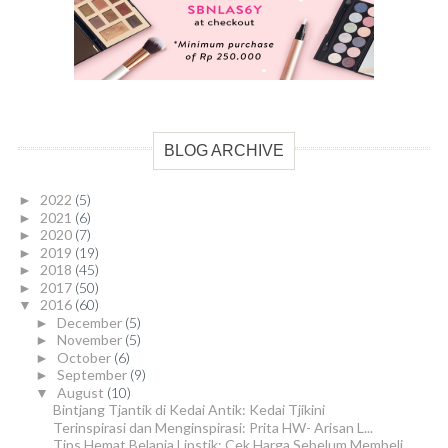
BLOG ARCHIVE
2022
(5)
►
2021
(6)
►
2020
(7)
►
2019
(19)
►
2018
(45)
►
2017
(50)
►
2016
(60)
▼
December
(5)
►
November
(5)
►
October
(6)
►
September
(9)
►
August
(10)
▼
Bintjang Tjantik di Kedai Antik: Kedai Tjikini
Terinspirasi dan Menginspirasi: Prita HW- Arisan L...
Tips Hemat Belanja Lipstik: Cek Harga Sebelum Membeli