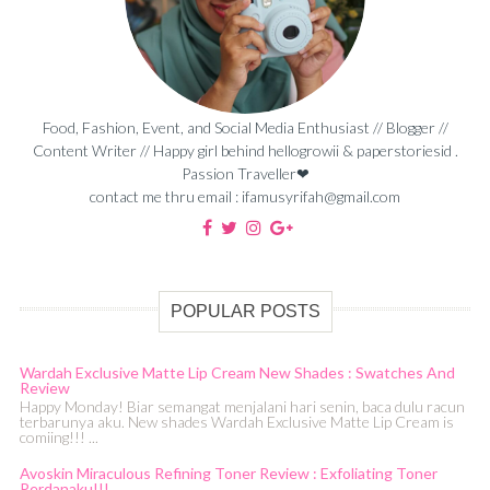
Food, Fashion, Event, and Social Media Enthusiast // Blogger //
Content Writer // Happy girl behind hellogrowii & paperstoriesid .
Passion Traveller❤
contact me thru email : ifamusyrifah@gmail.com
POPULAR POSTS
Wardah Exclusive Matte Lip Cream New Shades : Swatches And
Review
Happy Monday! Biar semangat menjalani hari senin, baca dulu racun
terbarunya aku. New shades Wardah Exclusive Matte Lip Cream is
comiing!!! ...
Avoskin Miraculous Refining Toner Review : Exfoliating Toner
Perdanaku!!!