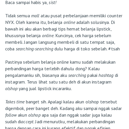
Baca sampai habis ya,
sist!
Tidak semua
mall
atau pusat perbelanjaan memiliki counter
NYX. Oleh karena itu, belanja
online
adalah solusinya. Di
bawah ini aku akan berbagi tips hemat belanja lipstick,
khususnya belanja
online
. Kuncinya, cek harga sebelum
membeli. Jangan langsung membeli di satu tempat saja,
coba
searching-searching
dulu harga di toko sebelah. #tsah
Pastinya sebelum belanja online kamu sudah melakukan
perbandingan harga terlebih dahulu dong? Kalau
pengalamanku sih, biasanya aku
searching
pakai
hashtag
di
instagram. Terus lihat satu satu deh di akun instagram
olshop
yang jual lipstick incaranku.
Takes time
banget sih. Apalagi kalau akun olshop tersebut
digembok, peer banget deh. Kadang aku sampai nggak sadar
follow
akun
olshop
apa saja dan nggak sadar juga kalau
sudah di
accept
. Jadi menurutku, melakukan perbandingan
harga dengan cara ini kurang efektif dan nggak efisien.