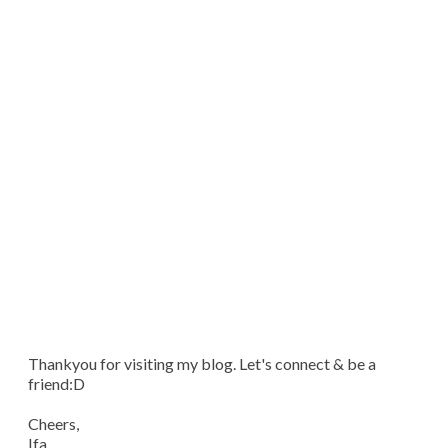
Thankyou for visiting my blog. Let's connect & be a
friend:D
Cheers,
Ifa