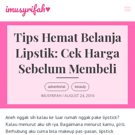
-->
Menu
imusyrifah♥
Tips Hemat Belanja
Lipstik: Cek Harga
Sebelum Membeli
advertorial
beauty
IMUSYRIFAH
/
AUGUST 24, 2016
Aneh nggak sih kalau ke luar rumah nggak pake lipstick?
Kalau menurut aku sih iya. Bagaimana menurut kamu,
girls.
Berhubung aku cuma bisa makeup pas-pasan, lipstick