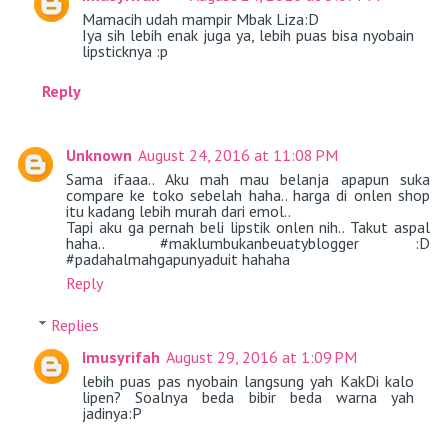
Mamacih udah mampir Mbak Liza:D
Iya sih lebih enak juga ya, lebih puas bisa nyobain
lipsticknya :p
Reply
Unknown
August 24, 2016 at 11:08 PM
Sama ifaaa.. Aku mah mau belanja apapun suka
compare ke toko sebelah haha.. harga di onlen shop
itu kadang lebih murah dari emol..
Tapi aku ga pernah beli lipstik onlen nih.. Takut aspal
haha.. #maklumbukanbeuatyblogger :D
#padahalmahgapunyaduit hahaha
Reply
Replies
Imusyrifah
August 29, 2016 at 1:09 PM
lebih puas pas nyobain langsung yah KakDi kalo
lipen? Soalnya beda bibir beda warna yah
jadinya:P