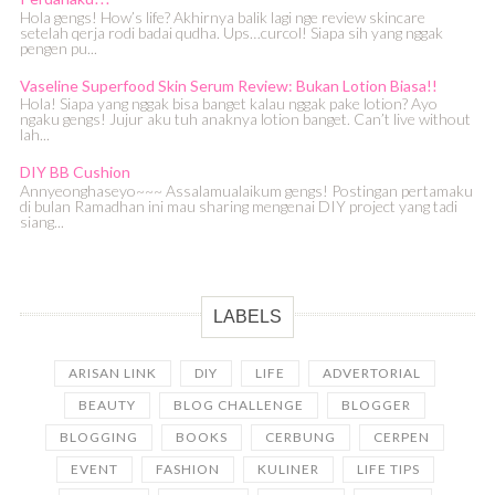
Hola gengs! How’s life? Akhirnya balik lagi nge review skincare
setelah qerja rodi badai qudha. Ups…curcol! Siapa sih yang nggak
pengen pu...
Vaseline Superfood Skin Serum Review: Bukan Lotion Biasa!!
Hola! Siapa yang nggak bisa banget kalau nggak pake lotion? Ayo
ngaku gengs! Jujur aku tuh anaknya lotion banget. Can’t live without
lah...
DIY BB Cushion
Annyeonghaseyo~~~ Assalamualaikum gengs! Postingan pertamaku
di bulan Ramadhan ini mau sharing mengenai DIY project yang tadi
siang...
LABELS
ARISAN LINK
DIY
LIFE
ADVERTORIAL
BEAUTY
BLOG CHALLENGE
BLOGGER
BLOGGING
BOOKS
CERBUNG
CERPEN
EVENT
FASHION
KULINER
LIFE TIPS