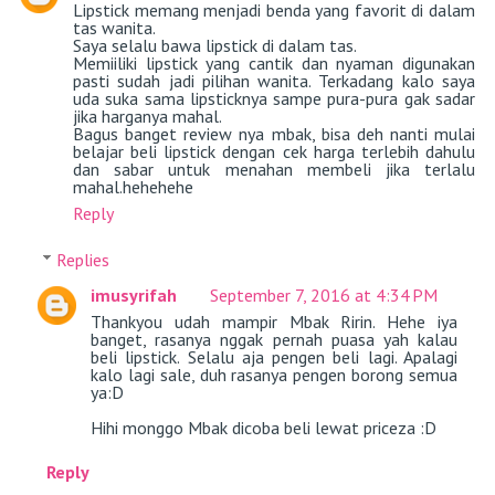
Lipstick memang menjadi benda yang favorit di dalam
tas wanita.
Saya selalu bawa lipstick di dalam tas.
Memiiliki lipstick yang cantik dan nyaman digunakan
pasti sudah jadi pilihan wanita. Terkadang kalo saya
uda suka sama lipsticknya sampe pura-pura gak sadar
jika harganya mahal.
Bagus banget review nya mbak, bisa deh nanti mulai
belajar beli lipstick dengan cek harga terlebih dahulu
dan sabar untuk menahan membeli jika terlalu
mahal.hehehehe
Reply
Replies
imusyrifah
September 7, 2016 at 4:34 PM
Thankyou udah mampir Mbak Ririn. Hehe iya
banget, rasanya nggak pernah puasa yah kalau
beli lipstick. Selalu aja pengen beli lagi. Apalagi
kalo lagi sale, duh rasanya pengen borong semua
ya:D
Hihi monggo Mbak dicoba beli lewat priceza :D
Reply