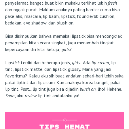
penyelamat banget buat bikin mukaku terlihat lebih
fresh
dan nggak pucat
.
Maklum anaknya paling banter cuma bisa
pake alis, mascara, lip balm, lipstick, foundie/bb cushion,
bedakan, eye shadow, dan blush on.
Bisa disimpulkan bahwa memakai lipstick bisa mendongkrak
penampilan kita secara singkat, juga menambah tingkat
kepercayaan diri kita. Setuju,
girls
?
Lip
stick
terdiri dari beberapa jenis,
girls.
Ada
lip cream
, lip
tint, lipstick matte, dan lipstick glossy. Mana yang jadi
favoritmu? Kalau aku sih buat andalan sehari-hari lebih suka
pakai liptint dan lipcream. Kan anaknya korea banget, pakai
lip tint. Psst...lip tint juga bisa dijadiin
blush on,
lho! Hehehe.
Soon
, aku
review
lip tint andalanku ya!