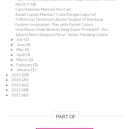
ABOUT ME
Cara Kekinian Mencari Kost-an
Susah Lupain Mantan? Coba Dengar Lagu Ini!
3 Wish List Destinasi Liburan Singkat Di Bandung
Fashion Inspiration: Play with Pastel Colors
Inna Riana, Emak Riweuh Yang Super Produktif : Ari...
Jakarta New Hangout Place: Taman Pandang Istana
July
(5)
►
June
(4)
►
May
(5)
►
April
(3)
►
March
(5)
►
February
(2)
►
January
(1)
►
2015
(18)
►
2014
(20)
►
2013
(62)
►
2012
(48)
►
2011
(42)
►
PART OF