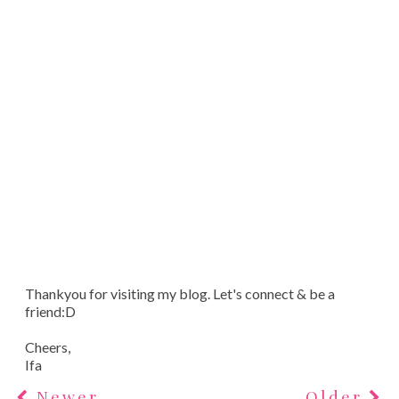
Thankyou for visiting my blog. Let's connect & be a
friend:D
Cheers,
Ifa
Newer
Older