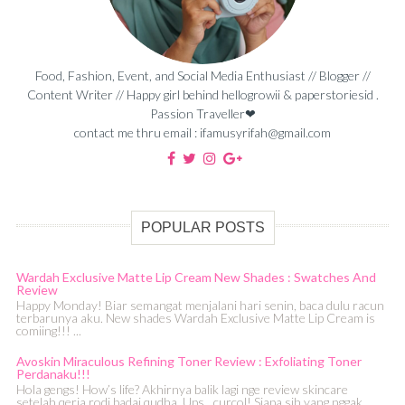
Food, Fashion, Event, and Social Media Enthusiast // Blogger //
Content Writer // Happy girl behind hellogrowii & paperstoriesid .
Passion Traveller❤
contact me thru email : ifamusyrifah@gmail.com
POPULAR POSTS
Wardah Exclusive Matte Lip Cream New Shades : Swatches And
Review
Happy Monday! Biar semangat menjalani hari senin, baca dulu racun
terbarunya aku. New shades Wardah Exclusive Matte Lip Cream is
comiing!!! ...
Avoskin Miraculous Refining Toner Review : Exfoliating Toner
Perdanaku!!!
Hola gengs! How’s life? Akhirnya balik lagi nge review skincare
setelah qerja rodi badai qudha. Ups…curcol! Siapa sih yang nggak