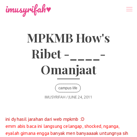
-->
Menu
imusyrifah♥
MPKMB How's
Ribet -____-
Omanjaat
campus life
IMUSYRIFAH
/
JUNE 24, 2011
ini dy hasil jarahan dari web mpkmb :D
emm abis baca ini langsung celangap, shocked, nganga,
eyalah gimana engg
a b
anyak men banyaaaak untungnya sih