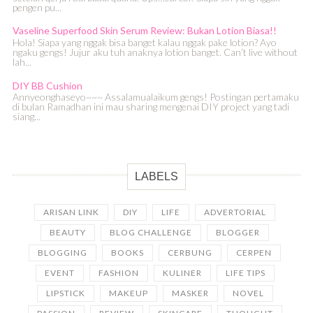
pengen pu...
Vaseline Superfood Skin Serum Review: Bukan Lotion Biasa!!
Hola! Siapa yang nggak bisa banget kalau nggak pake lotion? Ayo
ngaku gengs! Jujur aku tuh anaknya lotion banget. Can’t live without
lah...
DIY BB Cushion
Annyeonghaseyo~~~ Assalamualaikum gengs! Postingan pertamaku
di bulan Ramadhan ini mau sharing mengenai DIY project yang tadi
siang...
LABELS
ARISAN LINK
DIY
LIFE
ADVERTORIAL
BEAUTY
BLOG CHALLENGE
BLOGGER
BLOGGING
BOOKS
CERBUNG
CERPEN
EVENT
FASHION
KULINER
LIFE TIPS
LIPSTICK
MAKEUP
MASKER
NOVEL