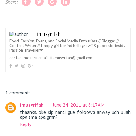
Share:
imusyrifah
Food, Fashion, Event, and Social Media Enthusiast // Blogger //
Content Writer // Happy girl behind hellogrowii & paperstoriesid .
Passion Traveller❤
contact me thru email :
ifamusyrifah@gmail.com
1 comment:
imusyrifah
June 24, 2011 at 8:17 AM
thaanks. oke sip nanti gue foloow:) anway udh uliah
apa sma apa gmn?
Reply