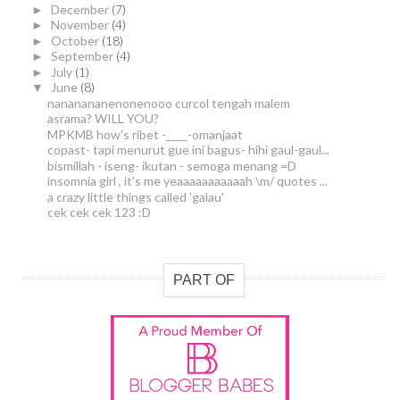
December
(7)
►
November
(4)
►
October
(18)
►
September
(4)
►
July
(1)
►
June
(8)
▼
nananananenonenooo curcol tengah malem
asrama? WILL YOU?
MPKMB how's ribet -____-omanjaat
copast- tapi menurut gue ini bagus- hihi gaul-gaul...
bismillah - iseng- ikutan - semoga menang =D
insomnia girl , it's me yeaaaaaaaaaaah \m/ quotes ...
a crazy little things called 'galau'
cek cek cek 123 :D
PART OF