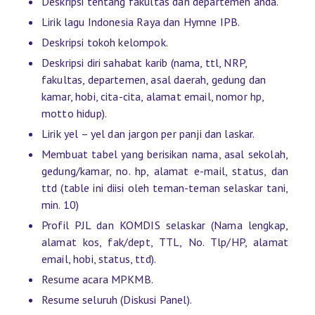
Deskripsi tentang fakultas dan departemen anda.
Lirik lagu Indonesia Raya dan Hymne IPB.
Deskripsi tokoh kelompok.
Deskripsi diri sahabat karib (nama, ttl, NRP,
fakultas, departemen, asal daerah, gedung dan
kamar, hobi, cita-cita, alamat email, nomor hp,
motto hidup).
Lirik yel – yel dan jargon per panji dan laskar.
Membuat tabel yang berisikan nama, asal sekolah,
gedung/kamar, no. hp, alamat e-mail, status, dan
ttd (table ini diisi oleh teman-teman selaskar tani,
min. 10)
Profil PJL dan KOMDIS selaskar (Nama lengkap,
alamat kos, fak/dept, TTL, No. Tlp/HP, alamat
email, hobi, status, ttd).
Resume acara MPKMB.
Resume seluruh (Diskusi Panel).