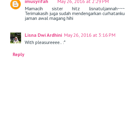
imusyrifah
May 26, 2016 at 2:29 PM
Mamacih sister hitz lisnatuljannah~~~
Terimakasih juga sudah mendengarkan curhatanku
jaman awal magang hihi
Lisna Dwi Ardhini
May 26, 2016 at 3:16 PM
With pleasureeee.. :*
Reply