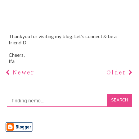
Thankyou for visiting my blog. Let's connect & be a
friend:D
Cheers,
Ifa
Newer
Older
SEARCH