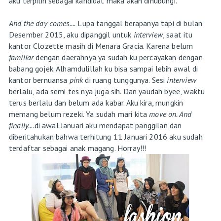
aku terpilih sebagai kandidat maka akan dihubungi.
And the day comes....
Lupa tanggal berapanya tapi di bulan
Desember 2015, aku dipanggil untuk
interview
, saat itu
kantor Clozette masih di Menara Gracia. Karena belum
familiar
dengan daerahnya ya sudah ku percayakan dengan
babang gojek. Alhamdulillah ku bisa sampai lebih awal di
kantor bernuansa
pink
di ruang tunggunya. Sesi
interview
berlalu, ada semi tes nya juga sih. Dan yaudah byee, waktu
terus berlalu dan belum ada kabar. Aku kira, mungkin
memang belum rezeki. Ya sudah mari kita
move on. And
finally....
di awal Januari aku mendapat panggilan dan
diberitahukan bahwa terhitung 11 Januari 2016 aku sudah
terdaftar sebagai anak magang. Horray!!!