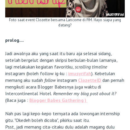
Foto saat event Clozette bersama Lancome di PIM. Hayo siapa yang
datang?
prolog....
Jadi awalnya aku yang saat itu baru aja selesai sidang,
setelah bergelut dengan skripsi berbulan-bulan lamanya,
lagi melakukan kegiatan favoritku,
scrolling timeline
instagram (boleh follow ig-ku :
imusyrifah
).
Kebetulan
memang aku sudah
follow
instagram
ClozetteID
dan pernah
mengikuti acara Blogger Babesnya juga waktu di
Intercontinental Hotel.
Remember my blog post about it?
(Baca juga :
Blogger Babes Gathering )
Nah pas lagi kepo-kepo ternyata ada lowongan internship
gitu. "Okedeh boleh dicoba", pikirku saat itu.
Psst, jadi memang cita-citaku dulu adalah magang dulu