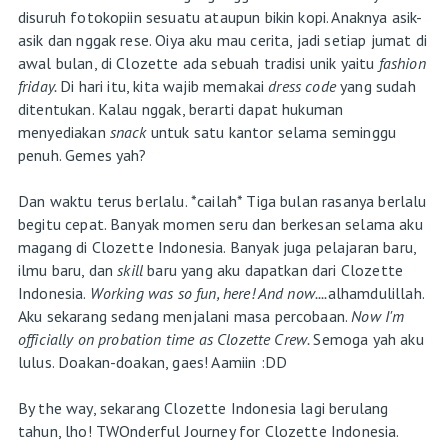
disuruh fotokopiin sesuatu ataupun bikin kopi. Anaknya asik-
asik dan nggak rese. Oiya aku mau cerita, jadi setiap jumat di
awal bulan, di Clozette ada sebuah tradisi unik yaitu
fashion
friday.
Di hari itu, kita wajib memakai
dress code
yang sudah
ditentukan. Kalau nggak, berarti dapat hukuman
menyediakan
snack
untuk satu kantor selama seminggu
penuh. Gemes yah?
Dan waktu terus berlalu. *cailah* Tiga bulan rasanya berlalu
begitu cepat. Banyak momen seru dan berkesan selama aku
magang di Clozette Indonesia. Banyak juga
pelajaran baru,
ilmu baru, dan
skill
baru yang aku dapatkan dari Clozette
Indonesia.
Working was so fun, here! And now....
alhamdulillah.
Aku sekarang sedang menjalani masa percobaan.
Now I'm
officially on probation time as Clozette Crew.
Semoga yah aku
lulus. Doakan-doakan, gaes! Aamiin :DD
By the way, sekarang Clozette Indonesia lagi berulang
tahun, lho! TWOnderful Journey for Clozette Indonesia.