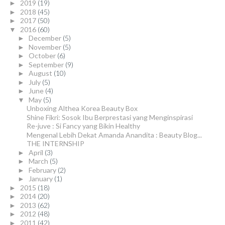
2019
(19)
►
2018
(45)
►
2017
(50)
►
2016
(60)
▼
December
(5)
►
November
(5)
►
October
(6)
►
September
(9)
►
August
(10)
►
July
(5)
►
June
(4)
►
May
(5)
▼
Unboxing Althea Korea Beauty Box
Shine Fikri: Sosok Ibu Berprestasi yang Menginspirasi
Re-juve : Si Fancy yang Bikin Healthy
Mengenal Lebih Dekat Amanda Anandita : Beauty Blog...
THE INTERNSHIP
April
(3)
►
March
(5)
►
February
(2)
►
January
(1)
►
2015
(18)
►
2014
(20)
►
2013
(62)
►
2012
(48)
►
2011
(42)
►