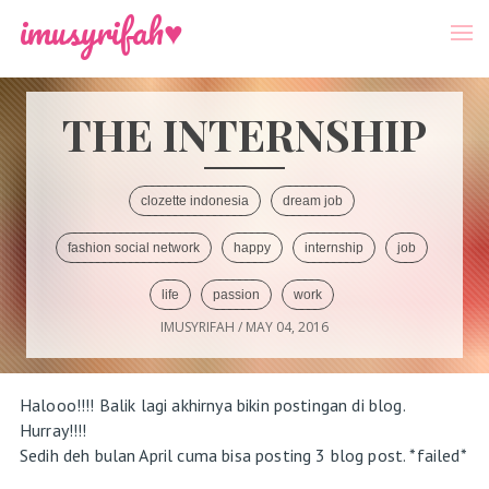
-->
Menu
imusyrifah♥
THE INTERNSHIP
clozette indonesia
dream job
fashion social network
happy
internship
job
life
passion
work
IMUSYRIFAH
/
MAY 04, 2016
Halooo!!!! Balik lagi akhirnya bikin postingan di blog.
Hurray!!!!
Sedih deh bulan April cuma bisa posting 3 blog post. *failed*