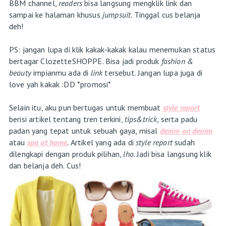
BBM channel,
readers
bisa langsung mengklik link dan
sampai ke halaman khusus
jumpsuit.
Tinggal cus belanja
deh!
PS: jangan lupa di klik kakak-kakak kalau menemukan status
bertagar ClozetteSHOPPE. Bisa jadi produk
fashion &
beauty
impianmu ada di
link
tersebut. Jangan lupa juga di
love yah kakak :DD *promosi*
Selain itu, aku pun bertugas untuk membuat
style report
berisi artikel tentang tren terkini,
tips&trick
, serta padu
padan yang tepat untuk sebuah gaya, misal
denim on denim
atau
spa at home
.
Artikel yang ada di
style report
sudah
dilengkapi dengan produk pilihan,
lho.
Jadi bisa langsung klik
dan belanja deh. Cus!