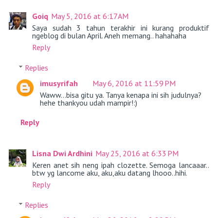
Goiq
May 5, 2016 at 6:17 AM
Saya sudah 3 tahun terakhir ini kurang produktif
ngeblog di bulan April. Aneh memang.. hahahaha
Reply
Replies
imusyrifah
May 6, 2016 at 11:59 PM
Waww...bisa gitu ya. Tanya kenapa ini sih judulnya?
hehe thankyou udah mampir!:)
Reply
Lisna Dwi Ardhini
May 25, 2016 at 6:33 PM
Keren anet sih neng ipah clozette. Semoga lancaaar..
btw yg lancome aku, aku,aku datang lhooo..hihi.
Reply
Replies