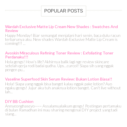
POPULAR POSTS
Wardah Exclusive Matte Lip Cream New Shades : Swatches And
Review
Happy Monday! Biar semangat menjalani hari senin, baca dulu racun
terbarunya aku. New shades Wardah Exclusive Matte Lip Cream is
comiing!!! ...
Avoskin Miraculous Refining Toner Review : Exfoliating Toner
Perdanaku!!!
Hola gengs! How’s life? Akhirnya balik lagi nge review skincare
setelah qerja rodi badai qudha. Ups…curcol! Siapa sih yang nggak
pengen pu...
Vaseline Superfood Skin Serum Review: Bukan Lotion Biasa!!
Hola! Siapa yang nggak bisa banget kalau nggak pake lotion? Ayo
ngaku gengs! Jujur aku tuh anaknya lotion banget. Can’t live without
lah...
DIY BB Cushion
Annyeonghaseyo~~~ Assalamualaikum gengs! Postingan pertamaku
di bulan Ramadhan ini mau sharing mengenai DIY project yang tadi
siang...