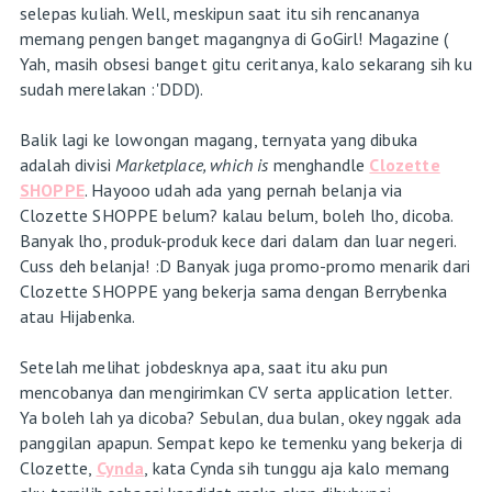
selepas kuliah. Well, meskipun saat itu sih rencananya
memang pengen banget magangnya di GoGirl! Magazine (
Yah, masih obsesi banget gitu ceritanya, kalo sekarang sih ku
sudah merelakan :'DDD).
Balik lagi ke lowongan magang, ternyata yang dibuka
adalah divisi
Marketplace, which is
menghandle
Clozette
SHOPPE
. Hayooo udah ada yang pernah belanja via
Clozette SHOPPE belum? kalau belum, boleh lho, dicoba.
Banyak lho, produk-produk kece dari dalam dan luar negeri.
Cuss deh belanja! :D Banyak juga promo-promo menarik dari
Clozette SHOPPE yang bekerja sama dengan Berrybenka
atau Hijabenka.
Setelah melihat jobdesknya apa, saat itu aku pun
mencobanya dan mengirimkan CV serta application letter.
Ya boleh lah ya dicoba? Sebulan, dua bulan, okey nggak ada
panggilan apapun. Sempat kepo ke temenku yang bekerja di
Clozette,
Cynda
, kata Cynda sih tunggu aja kalo memang