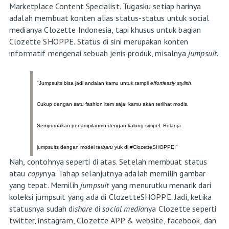
Marketplace Content Specialist. Tugasku setiap harinya
adalah membuat konten alias status-status untuk social
medianya Clozette Indonesia, tapi khusus untuk bagian
Clozette SHOPPE. Status di sini merupakan konten
informatif mengenai sebuah jenis produk, misalnya
jumpsuit.
"Jumpsuits bisa jadi andalan kamu untuk tampil 
effortlessly stylish
. 
Cukup dengan satu fashion item saja, kamu akan terlihat modis. 
Sempurnakan penampilanmu dengan kalung simpel. 
Belanja
jumpsuits dengan model ter
baru
 yuk di #ClozetteSHOPPE!"
Nah, contohnya seperti di atas. Setelah membuat status
atau
copy
nya. Tahap selanjutnya adalah memilih gambar
yang tepat. Memilih
jumpsuit
yang menurutku menarik dari
koleksi jumpsuit yang ada di ClozetteSHOPPE. Jadi, ketika
statusnya sudah di
share
di
social media
nya Clozette seperti
twitter, instagram, Clozette APP & website, facebook, dan