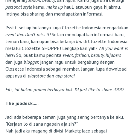
personal style
kamu,
make up
haul, ataupun gaya hijabmu.
Intinya bisa sharing dan mendapatkan informasi.
Psstt..setiap bulannya juga Clozette Indonesia mengadakan
event lho. Don't miss it!
Selain mendapatkan informasi baru,
teman baru, kamupun bisa belanja
lho
di Clozette Indonesia
melalui Clozette SHOPPE! Lengkap kan yah?
All you want is
here!
So, buat kamu pecinta
event, fashion, beauty, hijabers
dan juga
blogger,
jangan ragu untuk bergabung dengan
Clozette Indonesia sebagai member. Jangan lupa download
appsnya di
playstore
dan
app store!
Eits, ini bukan promo berbayar kok. I'd just like to share :DDD
The jobdesk.....
Jadi ada beberapa teman juga yang sering bertanya ke aku,
"Kerjaan lo di sana ngapain aja sih?"
Nah jadi aku magang di divisi Marketplace sebagai