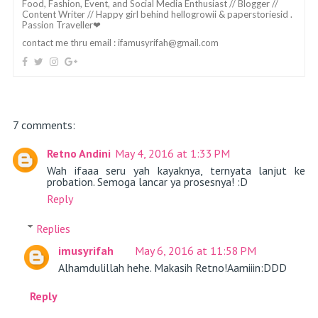
Food, Fashion, Event, and Social Media Enthusiast // Blogger //
Content Writer // Happy girl behind hellogrowii & paperstoriesid .
Passion Traveller❤
contact me thru email :
ifamusyrifah@gmail.com
7 comments:
Retno Andini
May 4, 2016 at 1:33 PM
Wah ifaaa seru yah kayaknya, ternyata lanjut ke
probation. Semoga lancar ya prosesnya! :D
Reply
Replies
imusyrifah
May 6, 2016 at 11:58 PM
Alhamdulillah hehe. Makasih Retno!Aamiiin:DDD
Reply