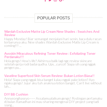
POPULAR POSTS
Wardah Exclusive Matte Lip Cream New Shades : Swatches And
Review
Happy Monday! Biar semangat menjalani hari senin, baca dulu racun
terbarunya aku. New shades Wardah Exclusive Matte Lip Cream is
comiing!!! ...
Avoskin Miraculous Refining Toner Review : Exfoliating Toner
Perdanaku!!!
Hola gengs! How’s life? Akhirnya balik lagi nge review skincare
setelah qerja rodi badai qudha. Ups…curcol! Siapa sih yang nggak
pengen pu...
Vaseline Superfood Skin Serum Review: Bukan Lotion Biasa!!
Hola! Siapa yang nggak bisa banget kalau nggak pake lotion? Ayo
ngaku gengs! Jujur aku tuh anaknya lotion banget. Can’t live without
lah...
DIY BB Cushion
Annyeonghaseyo~~~ Assalamualaikum gengs! Postingan pertamaku
di bulan Ramadhan ini mau sharing mengenai DIY project yang tadi
siang...