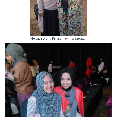
Me with Diana Rikasari,
my fav blogger!