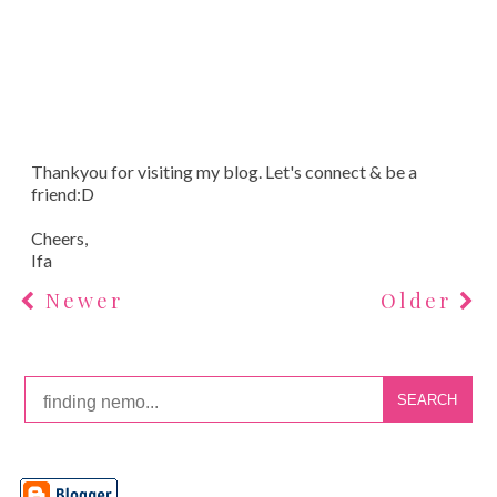
Thankyou for visiting my blog. Let's connect & be a
friend:D
Cheers,
Ifa
Newer
Older
SEARCH