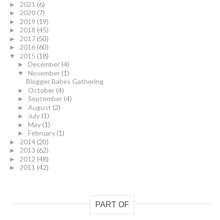
2021
(6)
►
2020
(7)
►
2019
(19)
►
2018
(45)
►
2017
(50)
►
2016
(60)
►
2015
(18)
▼
December
(4)
►
November
(1)
▼
Blogger Babes Gathering
October
(4)
►
September
(4)
►
August
(2)
►
July
(1)
►
May
(1)
►
February
(1)
►
2014
(20)
►
2013
(62)
►
2012
(48)
►
2011
(42)
►
PART OF