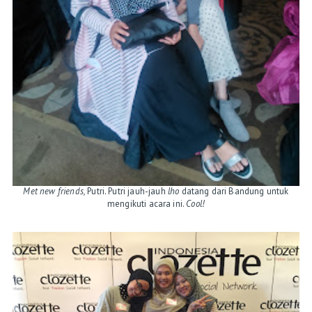
Met new
friends,
Putri. Putri jauh-jauh
lho
datang dari Bandung untuk
mengikuti acara ini.
Cool!