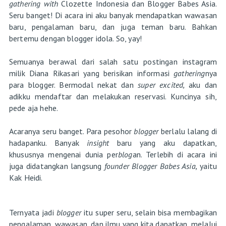
gathering with
Clozette Indonesia dan Blogger Babes Asia.
Seru banget! Di acara ini aku banyak mendapatkan wawasan
baru, pengalaman baru, dan juga teman baru. Bahkan
bertemu dengan blogger idola. So, yay!
Semuanya berawal dari salah satu postingan instagram
milik Diana Rikasari yang berisikan informasi
gathering
nya
para blogger. Bermodal nekat dan
super excited,
aku dan
adikku mendaftar dan melakukan reservasi. Kuncinya sih,
pede aja hehe.
Acaranya seru banget. Para pesohor
blogger
berlalu lalang di
hadapanku. Banyak
insight
baru yang aku dapatkan,
khususnya mengenai dunia per
blog
an. Terlebih di acara ini
juga didatangkan langsung
founder Blogger Babes Asia,
yaitu
Kak Heidi.
Ternyata jadi
blogger
itu super seru, selain bisa membagikan
pengalaman, wawasan, dan ilmu yang kita dapatkan, melalui