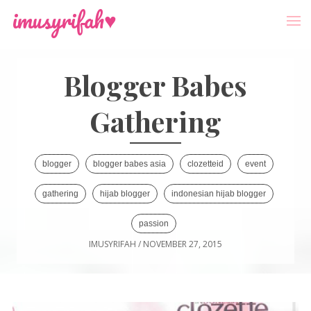
-->
Menu
imusyrifah♥
Blogger Babes
Gathering
blogger
blogger babes asia
clozetteid
event
gathering
hijab blogger
indonesian hijab blogger
passion
IMUSYRIFAH
/
NOVEMBER 27, 2015