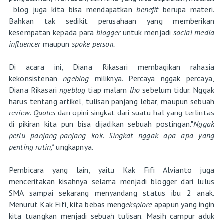
blog juga kita bisa mendapatkan
benefit
berupa materi.
Bahkan tak sedikit perusahaan yang memberikan
kesempatan kepada para
blogger
untuk menjadi
social media
influencer
maupun
spoke person.
Di acara ini, Diana Rikasari membagikan rahasia
kekonsistenan
ngeblog
miliknya. Percaya nggak percaya,
Diana Rikasari
ngeblog
tiap malam
lho
sebelum tidur. Nggak
harus tentang artikel, tulisan panjang lebar, maupun sebuah
review.
Quotes
dan opini singkat dari suatu hal yang terlintas
di pikiran kita pun bisa dijadikan sebuah postingan."
Nggak
perlu panjang-panjang kok. Singkat nggak apa apa yang
penting rutin,"
ungkapnya.
Pembicara yang lain, yaitu Kak Fifi Alvianto juga
menceritakan kisahnya selama menjadi blogger dari lulus
SMA sampai sekarang menyandang status ibu 2 anak.
Menurut Kak Fifi, kita bebas meng
eksplore
apapun yang ingin
kita tuangkan menjadi sebuah tulisan. Masih campur aduk