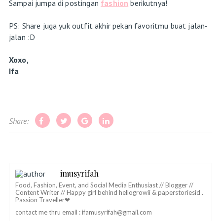
Sampai jumpa di postingan
fashion
berikutnya!
PS: Share juga yuk outfit akhir pekan favoritmu buat jalan-
jalan :D
Xoxo,
Ifa
Share:
imusyrifah
Food, Fashion, Event, and Social Media Enthusiast // Blogger //
Content Writer // Happy girl behind hellogrowii & paperstoriesid .
Passion Traveller❤
contact me thru email :
ifamusyrifah@gmail.com