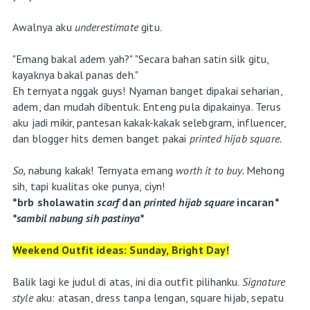
Awalnya aku
underestimate
gitu.
"Emang bakal adem yah?" "Secara bahan satin silk gitu,
kayaknya bakal panas deh."
Eh ternyata nggak guys! Nyaman banget dipakai seharian,
adem, dan mudah dibentuk. Enteng pula dipakainya. Terus
aku jadi mikir, pantesan kakak-kakak selebgram, influencer,
dan blogger hits demen banget pakai
printed hijab square.
So,
nabung kakak! Ternyata emang
worth it to buy.
Mehong
sih, tapi kualitas oke punya, ciyn!
*brb sholawatin
scarf
dan
printed hijab square
incaran*
*sambil nabung sih pastinya*
Weekend Outfit ideas: Sunday, Bright Day!
Balik lagi ke judul di atas, ini dia outfit pilihanku.
Signature
style
aku: atasan, dress tanpa lengan, square hijab, sepatu