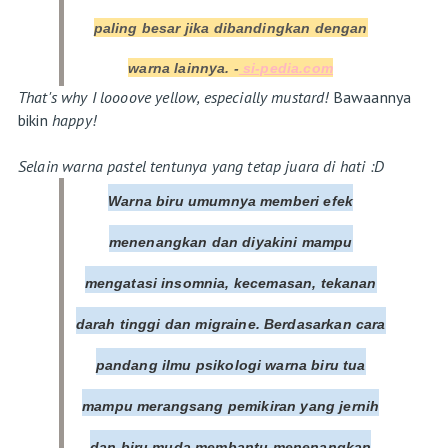
paling besar jika dibandingkan dengan
warna lainnya. -
si-pedia.com
That's why I loooove yellow, especially mustard!
Bawaannya
bikin
happy!
Selain warna pastel tentunya yang tetap juara di hati :D
Warna biru umumnya memberi efek
menenangkan dan diyakini mampu
mengatasi insomnia, kecemasan, tekanan
darah tinggi dan
migraine
. B
erdasarkan cara
pandang ilmu psikologi warna biru tua
mampu merangsang pemikiran yang jernih
dan biru muda membantu menenangkan