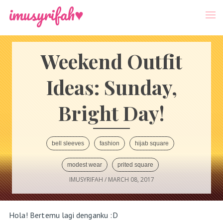
-->
Menu
imusyrifah♥
Weekend Outfit
Ideas: Sunday,
Bright Day!
bell sleeves
fashion
hijab square
modest wear
prited square
IMUSYRIFAH
/
MARCH 08, 2017
Hola! Bertemu lagi denganku :D