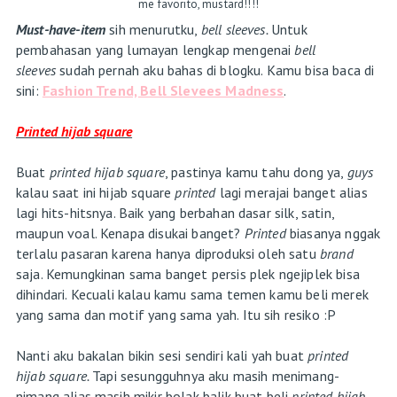
me favorito, mustard!!!!
Must-have-item
sih menurutku,
bell sleeves.
Untuk
pembahasan yang lumayan lengkap mengenai
bell
sleeves
sudah pernah aku bahas di blogku. Kamu bisa baca di
sini:
Fashion Trend, Bell Slevees Madness
.
Printed hijab square
Buat
printed hijab square
, pastinya kamu tahu dong ya,
guys
kalau saat ini hijab square
printed
lagi merajai banget alias
lagi hits-hitsnya. Baik yang berbahan dasar silk, satin,
maupun voal. Kenapa disukai banget?
Printed
biasanya nggak
terlalu pasaran karena hanya diproduksi oleh satu
brand
saja. Kemungkinan sama banget persis plek ngejiplek bisa
dihindari. Kecuali kalau kamu sama temen kamu beli merek
yang sama dan motif yang sama yah. Itu sih resiko :P
Nanti aku bakalan bikin sesi sendiri kali yah buat
printed
hijab square.
Tapi sesungguhnya aku masih menimang-
nimang alias masih mikir bolak balik buat beli
printed hijab