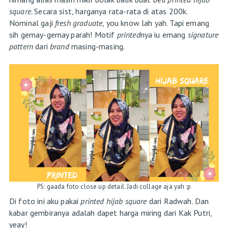
square.
Secara sist, harganya rata-rata di atas 200k.
Nominal gaji
fresh graduate
, you know lah yah. Tapi emang
sih gemay-gemay parah! Motif
printed
nya iu emang
signature
pattern
dari
brand
masing-masing.
PS: gaada foto close up detail. Jadi collage aja yah :p
Di foto ini aku pakai
printed hijab square
dari Radwah. Dan
kabar gembiranya adalah dapet harga miring dari Kak Putri,
yeay!