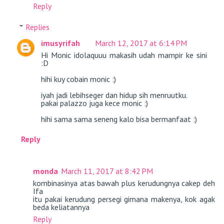
Reply
Replies
imusyrifah
March 12, 2017 at 6:14 PM
Hi Monic idolaquuu makasih udah mampir ke sini
:D
hihi kuy cobain monic :)
iyah jadi lebihseger dan hidup sih menruutku.
pakai palazzo juga kece monic :)
hihi sama sama seneng kalo bisa bermanfaat :)
Reply
monda
March 11, 2017 at 8:42 PM
kombinasinya atas bawah plus kerudungnya cakep deh
Ifa
itu pakai kerudung persegi gimana makenya, kok agak
beda keliatannya
Reply