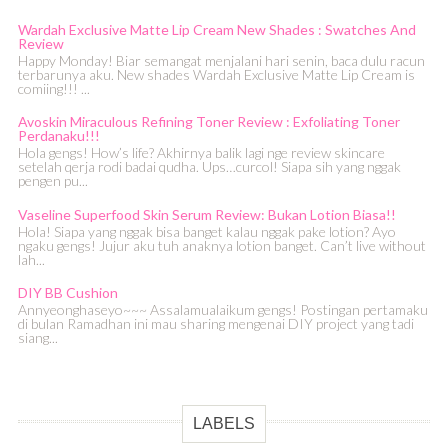
Wardah Exclusive Matte Lip Cream New Shades : Swatches And
Review
Happy Monday! Biar semangat menjalani hari senin, baca dulu racun
terbarunya aku. New shades Wardah Exclusive Matte Lip Cream is
comiing!!! ...
Avoskin Miraculous Refining Toner Review : Exfoliating Toner
Perdanaku!!!
Hola gengs! How’s life? Akhirnya balik lagi nge review skincare
setelah qerja rodi badai qudha. Ups…curcol! Siapa sih yang nggak
pengen pu...
Vaseline Superfood Skin Serum Review: Bukan Lotion Biasa!!
Hola! Siapa yang nggak bisa banget kalau nggak pake lotion? Ayo
ngaku gengs! Jujur aku tuh anaknya lotion banget. Can’t live without
lah...
DIY BB Cushion
Annyeonghaseyo~~~ Assalamualaikum gengs! Postingan pertamaku
di bulan Ramadhan ini mau sharing mengenai DIY project yang tadi
siang...
LABELS