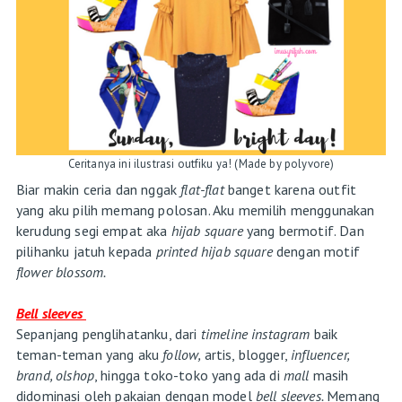
Ceritanya ini ilustrasi outfiku ya! (Made by polyvore)
Biar makin ceria dan nggak
flat-flat
banget karena outfit
yang aku pilih memang polosan. Aku memilih menggunakan
kerudung segi empat aka
hijab square
yang bermotif. Dan
pilihanku jatuh kepada
printed hijab square
dengan motif
flower blossom.
Bell sleeves
Sepanjang penglihatanku, dari
timeline instagram
baik
teman-teman yang aku
follow,
artis, blogger,
influencer,
brand, olshop
, hingga toko-toko yang ada di
mall
masih
didominasi oleh pakaian dengan model
bell sleeves.
Memang