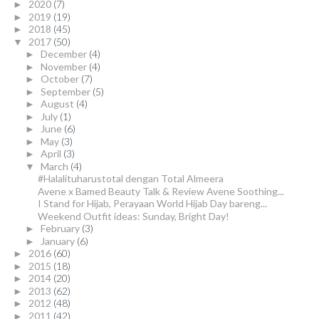
2020
(7)
►
2019
(19)
►
2018
(45)
►
2017
(50)
▼
December
(4)
►
November
(4)
►
October
(7)
►
September
(5)
►
August
(4)
►
July
(1)
►
June
(6)
►
May
(3)
►
April
(3)
►
March
(4)
▼
#Halalituharustotal dengan Total Almeera
Avene x Bamed Beauty Talk & Review Avene Soothing...
I Stand for Hijab, Perayaan World Hijab Day bareng...
Weekend Outfit ideas: Sunday, Bright Day!
February
(3)
►
January
(6)
►
2016
(60)
►
2015
(18)
►
2014
(20)
►
2013
(62)
►
2012
(48)
►
2011
(42)
►