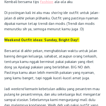
Kembali bersama tips
fashion
ala-ala aku.
Di postingan kali ini aku mau
sharing
ide outfit untuk jalan-
jalan di akhir pekan pilihanku. Outfit yang pastinya nyaman
dipakai namun tetap trendi dan modis. (Trendi dan modis
menurutku sih ya, semoga menurut kamu juga :D)
Weekend Outfit ideas: Sunday, Bright Day!
Bersantai di akhir pekan, menghabiskan waktu untuk jalan
bareng dengan keluarga, sahabat, ataupun orang terkasih,
tentunya kamu nggak berminat pakai pakaian yang ribet
dong ya. Apalagi pakaian yang berlebihan. BIG NO deh.
Pastinya kamu akan lebih memilih pakaian yang nyaman,
yang kamu banget, tapi nggak kucel-kucel amat juga.
Jadi
weekend
kemarin kebetulan adikku yang pesantren mau
pulang ke pesantrennya, dan aku sekeluarga ikut mengantar
sampai stasiun. Sebelumnya kami mengunjungi mall dulu
dan malemnya kondangan. Wajib deh yah pakai outfit yang