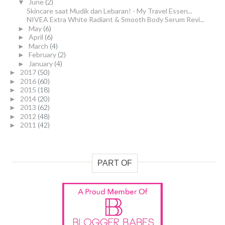
June
(2)
▼
Skincare saat Mudik dan Lebaran! - My Travel Essen...
NIVEA Extra White Radiant & Smooth Body Serum Revi...
May
(6)
►
April
(6)
►
March
(4)
►
February
(2)
►
January
(4)
►
2017
(50)
►
2016
(60)
►
2015
(18)
►
2014
(20)
►
2013
(62)
►
2012
(48)
►
2011
(42)
►
PART OF