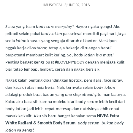
IMUSYRIFAH
/
JUNE 02, 2018
Siapa yang team 
body care everyday
? Hayoo ngaku gengs! Aku 
pribadi selain pakai 
body lotion
 pas selesai mandi di pagi hari, juga 
sedia
 lotion
 khusus yang sengaja ditaruh di kantor. Meskipun 
nggak kerja di 
outdoor, 
tetap aja bekerja di ruangan berAC 
berpotensi membuat kulit kering
. So, body lotion is a must! 
Penting banget gengs buat #ILOVEMYBODY dengan menjaga kulit 
biar tetap lembap, lembut, cerah dan nggak bersisik. 
Nggak kalah penting dibandingkan lipstick, pensil alis, face spray, 
dan kaca di atas meja kerja. Nah, ternyata selain 
body
lotion
adalagi produk buat badan yang 
one step ahead 
gitu manfaatnya. 
Kalau aku baca sih karena molekul dari body serum lebih kecil dari 
body lotion jadi lebih cepat meresap dan nutrisinya lebih cepat 
masuk ke kulit. Aku sih baru banget kenalan sama 
NIVEA Extra 
White Radiant & Smooth Body Serum
. Body serum
, 
bukan body 
lotion
 ya gengs!