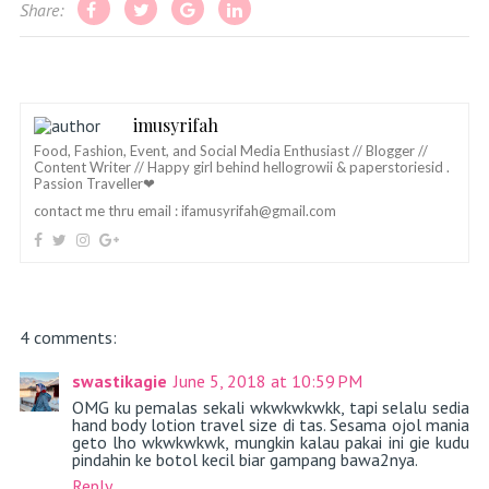
Share:
imusyrifah
Food, Fashion, Event, and Social Media Enthusiast // Blogger //
Content Writer // Happy girl behind hellogrowii & paperstoriesid .
Passion Traveller❤
contact me thru email :
ifamusyrifah@gmail.com
4 comments:
swastikagie
June 5, 2018 at 10:59 PM
OMG ku pemalas sekali wkwkwkwkk, tapi selalu sedia
hand body lotion travel size di tas. Sesama ojol mania
geto lho wkwkwkwk, mungkin kalau pakai ini gie kudu
pindahin ke botol kecil biar gampang bawa2nya.
Reply