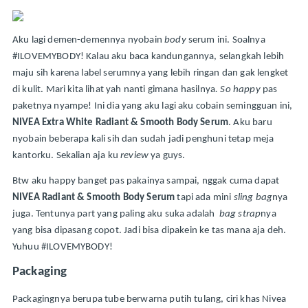
Aku lagi demen-demennya nyobain 
body 
serum ini. Soalnya 
#ILOVEMYBODY! Kalau aku baca kandungannya, selangkah lebih 
maju sih karena label serumnya yang lebih ringan dan gak lengket 
di kulit. Mari kita lihat yah nanti gimana hasilnya
. So happy
 pas 
paketnya nyampe! Ini dia yang aku lagi aku cobain semingguan ini, 
NIVEA Extra White Radiant & Smooth Body Serum
. Aku baru 
nyobain beberapa kali sih dan sudah jadi penghuni tetap meja 
kantorku. Sekalian aja ku 
review 
ya guys. 
Btw aku happy banget pas pakainya sampai, nggak cuma dapat 
NIVEA Radiant & Smooth Body Serum 
tapi ada mini 
sling bag
nya 
juga. Tentunya part yang paling aku suka adalah 
 bag strap
nya 
yang bisa dipasang copot. Jadi bisa dipakein ke tas mana aja deh. 
Yuhuu #ILOVEMYBODY!
Packaging
Packagingnya berupa tube berwarna putih tulang, ciri khas Nivea 