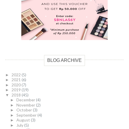
BLOG ARCHIVE
2022
(5)
►
2021
(6)
►
2020
(7)
►
2019
(19)
►
2018
(45)
▼
December
(4)
►
November
(2)
►
October
(3)
►
September
(4)
►
August
(3)
►
July
(5)
►