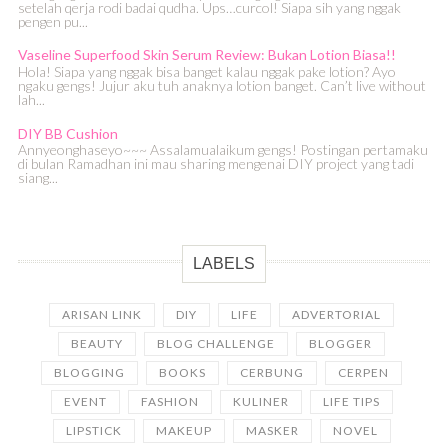
setelah qerja rodi badai qudha. Ups…curcol! Siapa sih yang nggak
pengen pu...
Vaseline Superfood Skin Serum Review: Bukan Lotion Biasa!!
Hola! Siapa yang nggak bisa banget kalau nggak pake lotion? Ayo
ngaku gengs! Jujur aku tuh anaknya lotion banget. Can’t live without
lah...
DIY BB Cushion
Annyeonghaseyo~~~ Assalamualaikum gengs! Postingan pertamaku
di bulan Ramadhan ini mau sharing mengenai DIY project yang tadi
siang...
LABELS
ARISAN LINK
DIY
LIFE
ADVERTORIAL
BEAUTY
BLOG CHALLENGE
BLOGGER
BLOGGING
BOOKS
CERBUNG
CERPEN
EVENT
FASHION
KULINER
LIFE TIPS
LIPSTICK
MAKEUP
MASKER
NOVEL