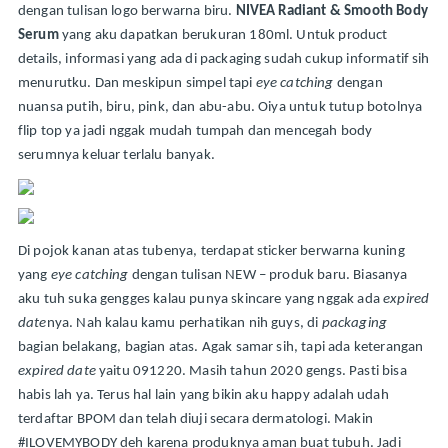
dengan tulisan logo berwarna biru. 
NIVEA Radiant & Smooth Body 
Serum
 yang aku dapatkan berukuran 180ml. Untuk product 
details, informasi yang ada di packaging sudah cukup informatif sih 
menurutku. Dan meskipun simpel tapi 
eye catching
 dengan 
nuansa putih, biru, pink, dan abu-abu. Oiya untuk tutup botolnya 
flip top ya jadi nggak mudah tumpah dan mencegah body 
serumnya keluar terlalu banyak. 
Di pojok kanan atas tubenya, terdapat sticker berwarna kuning 
yang 
eye catching
 dengan tulisan NEW – produk baru. Biasanya 
aku tuh suka gengges kalau punya skincare yang nggak ada 
expired 
date
nya. Nah kalau kamu perhatikan nih guys, di 
packaging
bagian belakang, bagian atas. Agak samar sih, tapi ada keterangan 
expired date
 yaitu 091220. Masih tahun 2020 gengs. Pasti bisa 
habis lah ya. Terus hal lain yang bikin aku happy adalah udah 
terdaftar BPOM dan telah diuji secara dermatologi. Makin 
#ILOVEMYBODY deh karena produknya aman buat tubuh. Jadi 