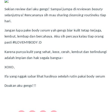
Sekian review dari aku gengs! Sampai jumpa di 
review
an 
beauty
selanjutnya! Rencananya sih mau sharing 
cleansing routine
ku tiap 
hari.
Jangan lupa pake 
body serum
 yah gengs biar kulit tetap terjaga, 
lembut, lembap dan bercahaya. Aku sih percaya kalau tiap orang 
pasti #ILOVEMYBODY :D
Karena punya kulit yang sehat, kece, cerah, lembut dan terlindungi 
adalah impian dan hak segala bangsa~
XOXO,
Ifa yang nggak sabar lihat hasilnya setelah rutin pakai body serum
Doakan aku gengs!!!