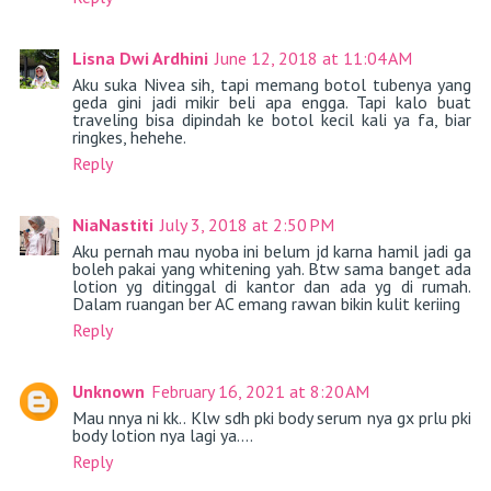
Lisna Dwi Ardhini
June 12, 2018 at 11:04 AM
Aku suka Nivea sih, tapi memang botol tubenya yang
geda gini jadi mikir beli apa engga. Tapi kalo buat
traveling bisa dipindah ke botol kecil kali ya fa, biar
ringkes, hehehe.
Reply
NiaNastiti
July 3, 2018 at 2:50 PM
Aku pernah mau nyoba ini belum jd karna hamil jadi ga
boleh pakai yang whitening yah. Btw sama banget ada
lotion yg ditinggal di kantor dan ada yg di rumah.
Dalam ruangan ber AC emang rawan bikin kulit keriing
Reply
Unknown
February 16, 2021 at 8:20 AM
Mau nnya ni kk.. Klw sdh pki body serum nya gx prlu pki
body lotion nya lagi ya....
Reply