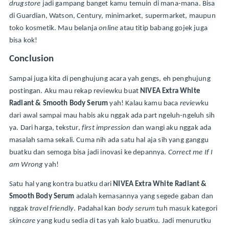
drugstore
 jadi gampang banget kamu temuin di mana-mana. Bisa 
di Guardian, Watson, Century, minimarket, supermarket, maupun 
toko kosmetik. Mau belanja 
online 
atau titip babang gojek juga 
bisa kok!
Conclusion
Sampai juga kita di penghujung acara yah gengs, eh penghujung 
postingan. Aku mau rekap reviewku buat 
NIVEA Extra White 
Radiant & Smooth Body Serum 
yah! Kalau kamu baca 
review
ku 
dari awal sampai mau habis aku nggak ada part ngeluh-ngeluh sih 
ya. Dari harga, tekstur, 
first impression
 dan wangi aku nggak ada 
masalah sama sekali. Cuma nih ada satu hal aja sih yang ganggu 
buatku dan semoga bisa jadi inovasi ke depannya. 
Correct me If I 
am Wrong 
yah!
Satu hal yang kontra buatku dari 
NIVEA Extra White Radiant & 
Smooth Body Serum 
adalah kemasannya yang segede gaban dan 
nggak 
travel friendly
. Padahal kan 
body serum 
tuh masuk kategori 
skincare y
ang kudu sedia di tas yah kalo buatku. Jadi menurutku 