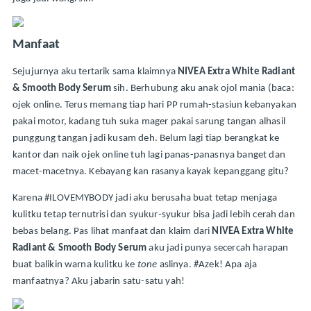
Manfaat
Sejujurnya aku tertarik sama klaimnya 
NIVEA Extra White Radiant 
& Smooth Body Serum 
sih. Berhubung aku anak ojol mania (baca: 
ojek online. Terus memang tiap hari PP rumah-stasiun kebanyakan 
pakai motor, kadang tuh suka mager pakai sarung tangan alhasil 
punggung tangan jadi kusam deh. Belum lagi tiap berangkat ke 
kantor dan naik ojek online tuh lagi panas-panasnya banget dan 
macet-macetnya. Kebayang kan rasanya kayak kepanggang gitu?
Karena #ILOVEMYBODY jadi aku berusaha buat tetap menjaga 
kulitku tetap ternutrisi dan syukur-syukur bisa jadi lebih cerah dan 
bebas belang. Pas lihat manfaat dan klaim dari 
NIVEA Extra White 
Radiant & Smooth Body Serum
 aku jadi punya secercah harapan 
buat balikin warna kulitku ke 
tone 
aslinya. #Azek! Apa aja 
manfaatnya? Aku jabarin satu-satu yah!