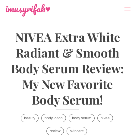
-->
Menu
imusyrifah♥
NIVEA Extra White
Radiant & Smooth
Body Serum Review:
My New Favorite
Body Serum!
beauty
body lotion
body serum
nivea
review
skincare