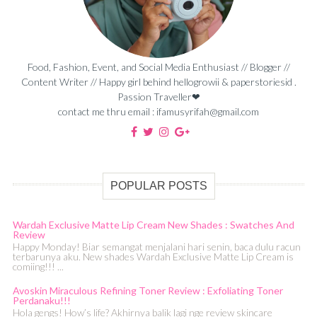
Food, Fashion, Event, and Social Media Enthusiast // Blogger //
Content Writer // Happy girl behind hellogrowii & paperstoriesid .
Passion Traveller❤
contact me thru email : ifamusyrifah@gmail.com
POPULAR POSTS
Wardah Exclusive Matte Lip Cream New Shades : Swatches And
Review
Happy Monday! Biar semangat menjalani hari senin, baca dulu racun
terbarunya aku. New shades Wardah Exclusive Matte Lip Cream is
comiing!!! ...
Avoskin Miraculous Refining Toner Review : Exfoliating Toner
Perdanaku!!!
Hola gengs! How’s life? Akhirnya balik lagi nge review skincare