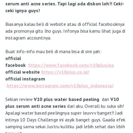
serum anti acne series. Tapi lagi ada diskon loh!! Ceki-
ceki ignya guys!
Biasanya kalau beli di website atau di official facebooknya
ada promonya gitu lho guys. Infonya bisa kamu lihat juga di
instagram accountnya.
Buat info-info mau beli di mana bisa di sini yah:
official
facebook
https://www.facebook.com/v10plusina
official website
https://v10plus.co.id/
official instagram
https://www.instagram.com/v10plus_indonesia/
Sekian review
V10 plus water based peeling
dan
V10
plus serum anti acne series
dari aku. Overall ku suka sih!
Apalagi water based peelingnya super leuvvv banget!! Jadi
intinya 10 Days Challenge ini asyik banget guys. Gaada efek
samping sama sekai. Justru kulitku jadi lebih sehat dan lrbih