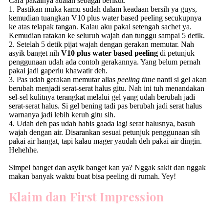
Cara pakainya adalah sebagai berikut:
1. Pastikan muka kamu sudah dalam keadaan bersih ya guys,
kemudian tuangkan
V10 plus water based peeling
secukupnya
ke atas telapak tangan. Kalau aku pakai setengah sachet ya.
Kemudian ratakan ke seluruh wajah dan tunggu sampai 5 detik.
2. Setelah 5 detik pijat wajah dengan gerakan memutar. Nah
asyik banget nih
V10 plus water based peeling
di petunjuk
penggunaan udah ada contoh gerakannya. Yang belum pernah
pakai jadi gaperlu khawatir deh.
3. Pas udah gerakan memutar alias
peeling time
nanti si gel akan
berubah menjadi serat-serat halus gitu. Nah ini tuh menandakan
sel-sel kulitnya terangkat melalui gel yang udah berubah jadi
serat-serat halus. Si gel bening tadi pas berubah jadi serat halus
warnanya jadi lebih keruh gitu sih.
4. Udah deh pas udah habis gaada lagi serat halusnya, basuh
wajah dengan air. Disarankan sesuai petunjuk penggunaan sih
pakai air hangat, tapi kalau mager yaudah deh pakai air dingin.
Hehehhe.
Simpel banget dan asyik banget kan ya? Nggak sakit dan nggak
makan banyak waktu buat bisa peeling di rumah. Yey!
Klaim dan
First Impression