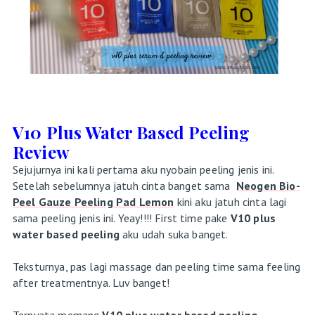
V10 Plus Water Based Peeling
Review
Sejujurnya ini kali pertama aku nyobain peeling jenis ini.
Setelah sebelumnya jatuh cinta banget sama
Neogen Bio-
Peel Gauze Peeling Pad Lemo
n
kini aku jatuh cinta lagi
sama peeling jenis ini. Yeay!!!! First time pake
V10 plus
water based peeling
aku udah suka banget.
Teksturnya, pas lagi massage dan peeling time sama feeling
after treatmentnya. Luv banget!
Ternyata memang
V10 plus water based peeling