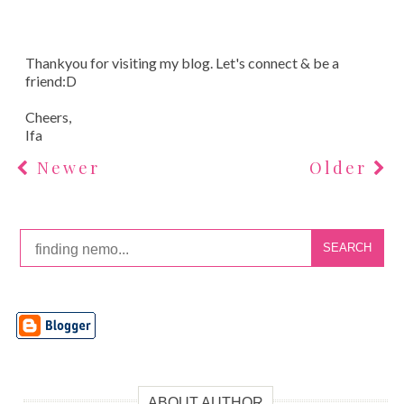
Thankyou for visiting my blog. Let's connect & be a
friend:D
Cheers,
Ifa
Newer
Older
SEARCH
ABOUT AUTHOR