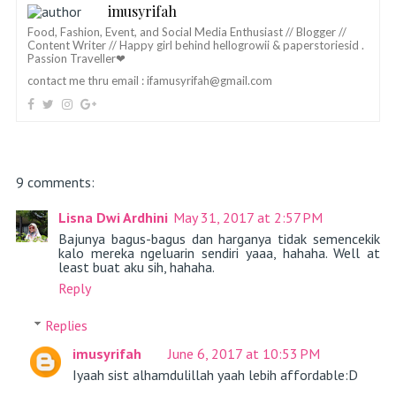
imusyrifah
Food, Fashion, Event, and Social Media Enthusiast // Blogger //
Content Writer // Happy girl behind hellogrowii & paperstoriesid .
Passion Traveller❤
contact me thru email :
ifamusyrifah@gmail.com
9 comments:
Lisna Dwi Ardhini
May 31, 2017 at 2:57 PM
Bajunya bagus-bagus dan harganya tidak semencekik
kalo mereka ngeluarin sendiri yaaa, hahaha. Well at
least buat aku sih, hahaha.
Reply
Replies
imusyrifah
June 6, 2017 at 10:53 PM
Iyaah sist alhamdulillah yaah lebih affordable:D