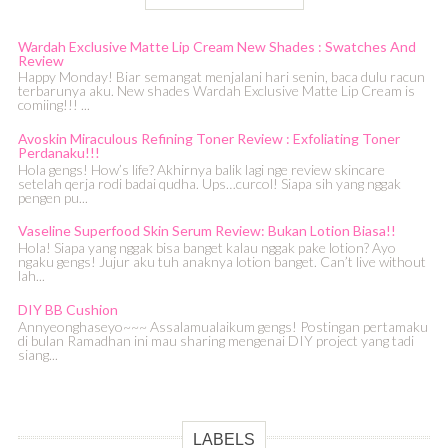
Wardah Exclusive Matte Lip Cream New Shades : Swatches And
Review
Happy Monday! Biar semangat menjalani hari senin, baca dulu racun
terbarunya aku. New shades Wardah Exclusive Matte Lip Cream is
comiing!!! ...
Avoskin Miraculous Refining Toner Review : Exfoliating Toner
Perdanaku!!!
Hola gengs! How’s life? Akhirnya balik lagi nge review skincare
setelah qerja rodi badai qudha. Ups…curcol! Siapa sih yang nggak
pengen pu...
Vaseline Superfood Skin Serum Review: Bukan Lotion Biasa!!
Hola! Siapa yang nggak bisa banget kalau nggak pake lotion? Ayo
ngaku gengs! Jujur aku tuh anaknya lotion banget. Can’t live without
lah...
DIY BB Cushion
Annyeonghaseyo~~~ Assalamualaikum gengs! Postingan pertamaku
di bulan Ramadhan ini mau sharing mengenai DIY project yang tadi
siang...
LABELS