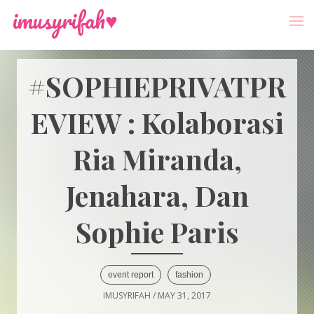
-->
Menu
imusyrifah♥
#SOPHIEPRIVATPR
EVIEW : Kolaborasi
Ria Miranda,
Jenahara, Dan
Sophie Paris
event report
fashion
IMUSYRIFAH
/
MAY 31, 2017