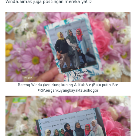
Winda. Simak juga postingan mereka ya!:D
Bareng Winda (kerudung kuning & Kak Aie (Baju putih. Bte
#RIPlengankuyangkayaktalesbogor