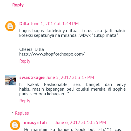
Reply
Dilla
June 1, 2017 at 1:44 PM
bagus-bagus koleksinya ifaa.. terus aku jadi naksir
koleksi sepatunya ria miranda.. wkwk *tutup mata*
Cheers, Dilla
http://www.shopforcheapo.com/
Reply
swastikagie
June 5, 2017 at 3:17 PM
hi Kakak Fashionable, seru banget dan envy
habis...masih kepengen beli koleksi mereka di sophie
paris, semoga kebagian :D
Reply
Replies
imusyrifah
June 6, 2017 at 10:55 PM
Hi mamtiiir ku kangen. Sibuk bgt sih:"""') cus