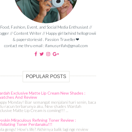
Food, Fashion, Event, and Social Media Enthusiast //
ogger // Content Writer // Happy girl behind hellogrowii
& paperstoriesid . Passion Traveller❤
contact me thru email : ifamusyrifah@gmail.com
POPULAR POSTS
rdah Exclusive Matte Lip Cream New Shades :
watches And Review
ppy Monday! Biar semangat menjalani hari senin, baca
lu racun terbarunya aku. New shades Wardah
clusive Matte Lip Cream is comiing!!! ...
oskin Miraculous Refining Toner Review :
foliating Toner Perdanaku!!!
la gengs! How’s life? Akhirnya balik lagi nge review