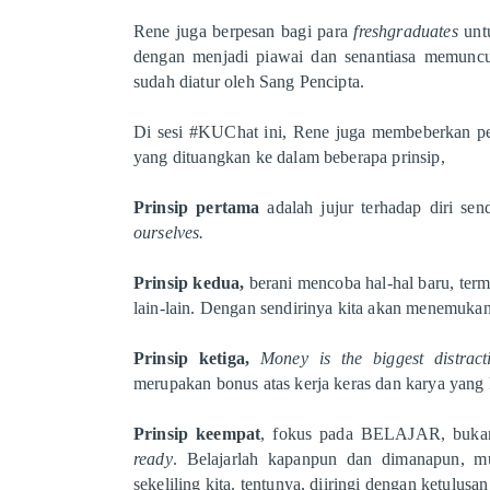
Rene juga berpesan bagi para
freshgraduates
untu
dengan menjadi piawai dan senantiasa memunc
sudah diatur oleh Sang Pencipta.
Di sesi #KUChat ini, Rene juga membeberkan 
yang dituangkan ke dalam beberapa prinsip,
Prinsip pertama
adalah jujur terhadap diri sen
ourselves.
Prinsip kedua,
berani mencoba hal-hal baru, term
lain-lain. Dengan sendirinya kita akan menemuka
Prinsip ketiga,
Money is the biggest distra
merupakan bonus atas kerja keras dan karya yang k
Prinsip keempat
, fokus pada BELAJAR, bukan
ready
. Belajarlah kapanpun dan dimanapun, mu
sekeliling kita. tentunya, diiringi dengan ketulusan 