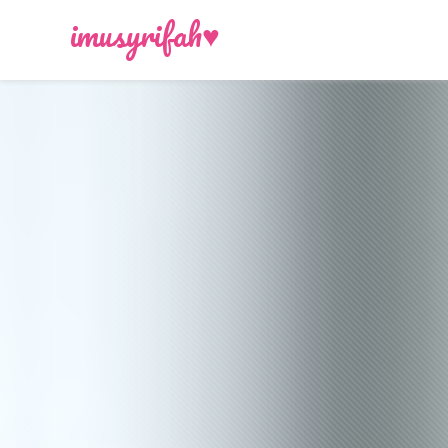
-->
imusyrifah♥