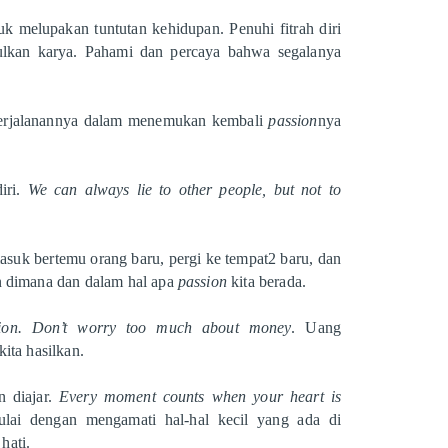
k melupakan tuntutan kehidupan. Penuhi fitrah diri
ulkan karya. Pahami dan percaya bahwa segalanya
perjalanannya dalam menemukan kembali
passion
nya
diri.
We can always lie to other people, but not to
asuk bertemu orang baru, pergi ke tempat2 baru, dan
n dimana dan dalam hal apa
passion
kita berada.
ction. Don’t worry too much about money
. Uang
ita hasilkan.
 diajar.
Every moment counts when your heart is
lai dengan mengamati hal-hal kecil yang ada di
hati.