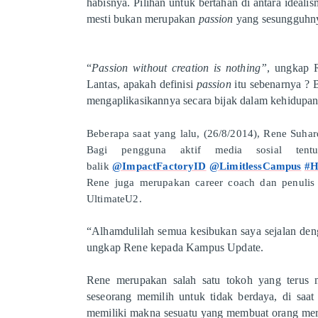
habisnya. Pilihan untuk bertahan di antara ideali
mesti bukan merupakan
passion
yang sesungguhn
“
Passion without creation is nothing”
, ungkap 
Lantas, apakah definisi
passion
itu sebenarnya ? 
mengaplikasikannya secara bijak dalam kehidupan 
Beberapa saat yang lalu, (26/8/2014), Rene Su
Bagi pengguna aktif media sosial ten
balik
@ImpactFactoryID
@LimitlessCampus
#H
Rene juga merupakan
career coach dan penuli
UltimateU2.
“
Alhamdulilah semua kesibukan saya sejalan den
ungkap Rene kepada Kampus Update.
Rene merupakan salah satu tokoh yang terus 
seseorang memilih untuk tidak berdaya, di saat
memiliki makna sesuatu yang membuat orang me