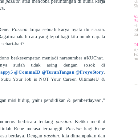
sme
passion
atau mencoba peruntungan di dunia kerja
sk
Si
ya.
Va
Bi
Ho
Rene
. Passion
tanpa sebuah karya nyata itu sia-sia.
lo
ba
Bagaimanakah cara yang tepat bagi kita untuk dapata
sehari-hari?
D
An
Po
hardono berkesempatan menjadi narasumber #KUChat.
me
tunya sudah tidak asing dengan sosok di
appy5
@CommaID
@TurunTangan
@FroyoStory
.
s buku Your Job is NOT Your Career, UltimateU &
gan misi hidup, yaitu pendidikan & pemberdayaan,”
menerus berbicara tentang
passion
. Ketika melihat
 itulah Rene merasa terpanggil.
Passion
bagi Rene
rasa berdaya. Dengan
passion
, kita dimampukan dan