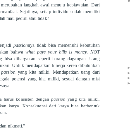
n
merupakan langkah awal menuju kepiawaian. Dari
manfaat. Sejatinya, setiap individu sudah memiliki
lah mau peduli atau tidak?
enjadi
passion
nya tidak bisa memenuhi kebutuhan
gaskan bahwa
what pays your bills is money, NOT
g bisa dihargakan seperti barang dagangan. Uang
akukan. Untuk mendapatkan kinerja keren dibutuhkan
i
passion
yang kita miliki. Mendapatkan uang dari
gala potensi yang kita miliki, sesuai dengan misi
esnya.
ta harus konsisten dengan
passion
yang kita miliki,
an karya. Konsekuensi dari karya bisa berbentuk
ran.
 dan nikmati.”