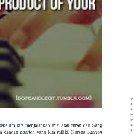
belum kita menjalankan misi atau fitrah dari Sang
rya dengan
passion
yang kita miliki. Karena
passion