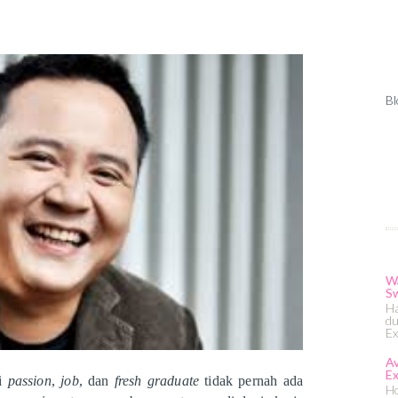
Bl
Wa
S
Ha
du
Ex
Av
Ex
ai
passion
,
job
, dan
fresh graduate
tidak pernah ada
Ho