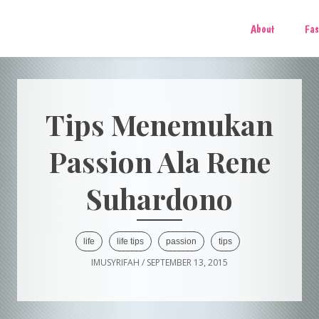
About
Fas
Tips Menemukan
Passion Ala Rene
Suhardono
life
life tips
passion
tips
IMUSYRIFAH
/
SEPTEMBER 13, 2015