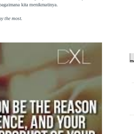
i bagaimana kita menikmatinya.
oy the most
.