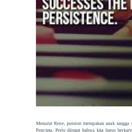
Menurut Rene,
passion
merupakan anak tangga se
Pencipta. Perlu diingat bahwa kita harus berka