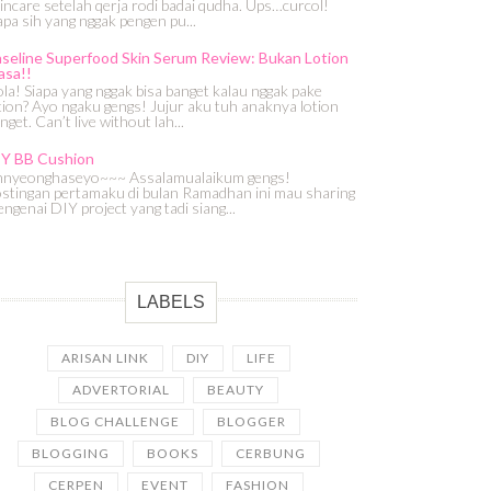
incare setelah qerja rodi badai qudha. Ups…curcol!
apa sih yang nggak pengen pu...
seline Superfood Skin Serum Review: Bukan Lotion
asa!!
la! Siapa yang nggak bisa banget kalau nggak pake
tion? Ayo ngaku gengs! Jujur aku tuh anaknya lotion
nget. Can’t live without lah...
IY BB Cushion
nyeonghaseyo~~~ Assalamualaikum gengs!
stingan pertamaku di bulan Ramadhan ini mau sharing
ngenai DIY project yang tadi siang...
LABELS
ARISAN LINK
DIY
LIFE
ADVERTORIAL
BEAUTY
BLOG CHALLENGE
BLOGGER
BLOGGING
BOOKS
CERBUNG
CERPEN
EVENT
FASHION