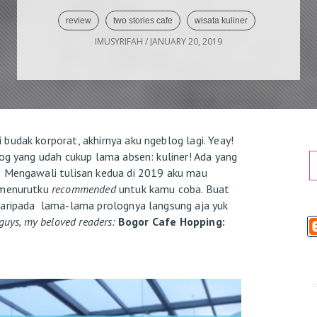
review
two stories cafe
wisata kuliner
IMUSYRIFAH
/
JANUARY 20, 2019
budak korporat, akhirnya aku ngeblog lagi. Yeay!
log yang udah cukup lama absen: kuliner! Ada yang
! Mengawali tulisan kedua di 2019 aku mau
g menurutku
recommended
untuk kamu coba. Buat
 Daripada lama-lama prolognya langsung aja yuk
u guys, my beloved readers:
Bogor Cafe Hopping: