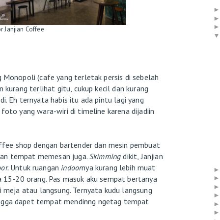
r Janjian Coffee
g Monopoli (cafe yang terletak persis di sebelah
n kurang terlihat gitu, cukup kecil dan kurang
i. Eh ternyata habis itu ada pintu lagi yang
foto yang wara-wiri di timeline karena dijadiin
ffee shop dengan bartender dan mesin pembuat
ir dan tempat memesan juga.
Skimming
dikit, Janjian
or.
Untuk ruangan
indoor
nya kurang lebih muat
ira 15-20 orang. Pas masuk aku sempat bertanya
di meja atau langsung. Ternyata kudu langsung
 ngga dapet tempat mendinng ngetag tempat