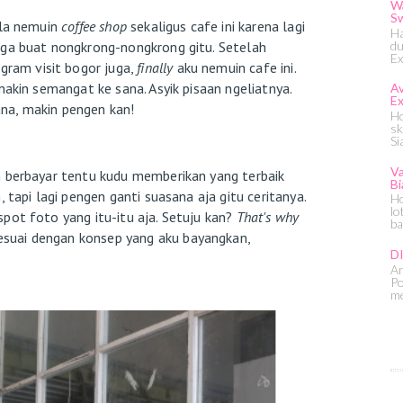
Wa
S
ula nemuin
coffee shop
sekaligus cafe ini karena lagi
Ha
du
uga buat nongkrong-nongkrong gitu. Setelah
Ex
agram visit bogor juga,
finally
aku nemuin cafe ini.
akin semangat ke sana. Asyik pisaan ngeliatnya.
Av
Ex
na, makin pengen kan!
Ho
sk
Si
Va
 berbayar tentu kudu memberikan yang terbaik
Bi
 tapi lagi pengen ganti suasana aja gitu ceritanya.
Ho
lo
pot foto yang itu-itu aja. Setuju kan?
That's why
ba
esuai dengan konsep yang aku bayangkan,
D
An
Po
me