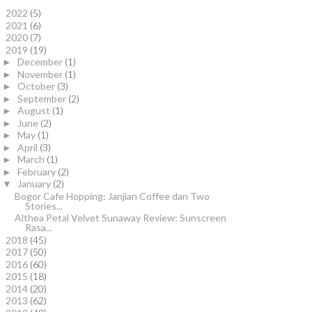
2022
(5)
►
2021
(6)
►
2020
(7)
►
2019
(19)
▼
December
(1)
►
November
(1)
►
October
(3)
►
September
(2)
►
August
(1)
►
June
(2)
►
May
(1)
►
April
(3)
►
March
(1)
►
February
(2)
►
January
(2)
▼
Bogor Cafe Hopping: Janjian Coffee dan Two
Stories...
Althea Petal Velvet Sunaway Review: Sunscreen
Rasa...
2018
(45)
►
2017
(50)
►
2016
(60)
►
2015
(18)
►
2014
(20)
►
2013
(62)
►