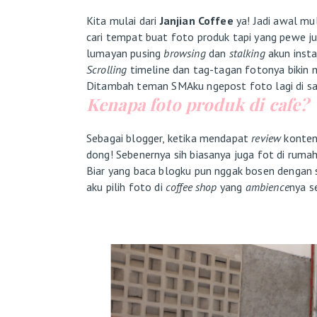
Kita mulai dari
Janjian Coffee
ya! Jadi awal m
cari tempat buat foto produk tapi yang pewe j
lumayan pusing
browsing
dan
stalking
akun inst
Scrolling
timeline dan tag-tagan fotonya bikin m
Ditambah teman SMAku ngepost foto lagi di sa
Kenapa foto produk di cafe?
Sebagai blogger, ketika mendapat
review
konten
dong! Sebenernya sih biasanya juga fot di rumah,
Biar yang baca blogku pun nggak bosen dengan s
aku pilih foto di
coffee shop
yang
ambience
nya s