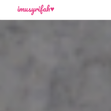
-->
imusyrifah♥