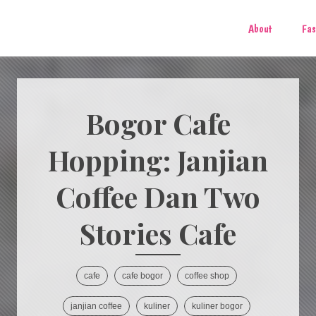
About
Fas
Bogor Cafe
Hopping: Janjian
Coffee Dan Two
Stories Cafe
cafe
cafe bogor
coffee shop
janjian coffee
kuliner
kuliner bogor