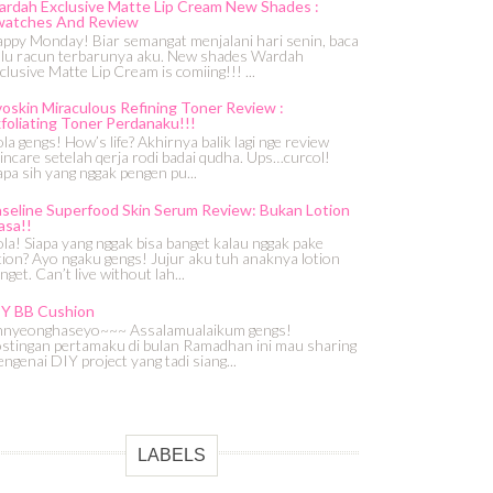
rdah Exclusive Matte Lip Cream New Shades :
watches And Review
ppy Monday! Biar semangat menjalani hari senin, baca
lu racun terbarunya aku. New shades Wardah
clusive Matte Lip Cream is comiing!!! ...
oskin Miraculous Refining Toner Review :
foliating Toner Perdanaku!!!
la gengs! How’s life? Akhirnya balik lagi nge review
incare setelah qerja rodi badai qudha. Ups…curcol!
apa sih yang nggak pengen pu...
seline Superfood Skin Serum Review: Bukan Lotion
asa!!
la! Siapa yang nggak bisa banget kalau nggak pake
tion? Ayo ngaku gengs! Jujur aku tuh anaknya lotion
nget. Can’t live without lah...
IY BB Cushion
nyeonghaseyo~~~ Assalamualaikum gengs!
stingan pertamaku di bulan Ramadhan ini mau sharing
ngenai DIY project yang tadi siang...
LABELS