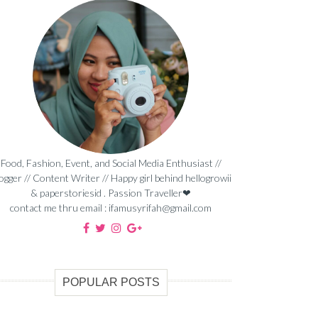
Food, Fashion, Event, and Social Media Enthusiast //
ogger // Content Writer // Happy girl behind hellogrowii
& paperstoriesid . Passion Traveller❤
contact me thru email : ifamusyrifah@gmail.com
POPULAR POSTS