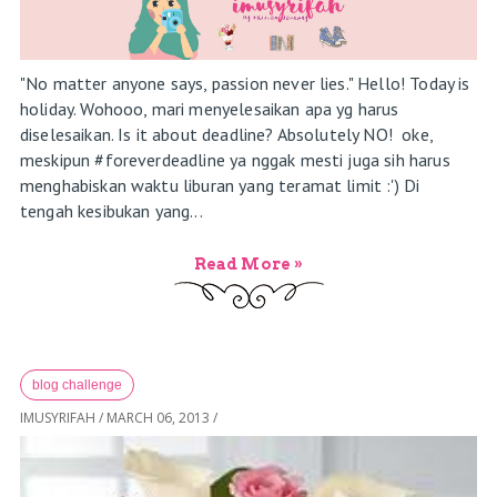
"No matter anyone says, passion never lies." Hello! Today is
holiday. Wohooo, mari menyelesaikan apa yg harus
diselesaikan. Is it about deadline? Absolutely NO! oke,
meskipun #foreverdeadline ya nggak mesti juga sih harus
menghabiskan waktu liburan yang teramat limit :') Di
tengah kesibukan yang...
Read More »
blog challenge
IMUSYRIFAH
/
MARCH 06, 2013
/