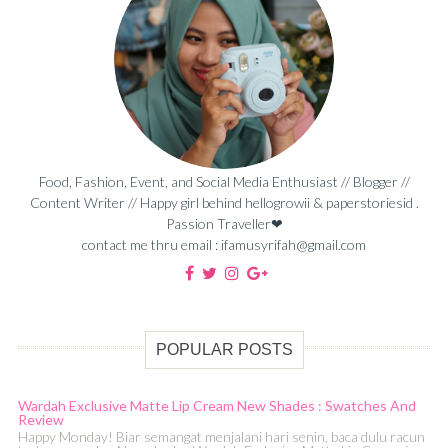
Food, Fashion, Event, and Social Media Enthusiast // Blogger //
Content Writer // Happy girl behind hellogrowii & paperstoriesid .
Passion Traveller❤
contact me thru email : ifamusyrifah@gmail.com
POPULAR POSTS
Wardah Exclusive Matte Lip Cream New Shades : Swatches And
Review
Happy Monday! Biar semangat menjalani hari senin, baca dulu racun