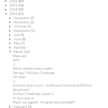
2016
(60)
►
2015
(18)
►
2014
(20)
►
2013
(62)
▼
December
(2)
►
November
(3)
►
October
(1)
►
September
(5)
►
July
(6)
►
June
(8)
►
May
(7)
►
April
(6)
►
March
(12)
▼
Make up!
IKK?
:)
When dreams meet reality
3th day | 30 Days Challenge
Oh, Man
:)
Another short story : Jodoh pasti bertemu [LDR End...
Bloodtype!
30 Days Challenge | Days 2
In-tros-pek-si.
Meet you (again) : Anugrah atau musibah?
February
(5)
►