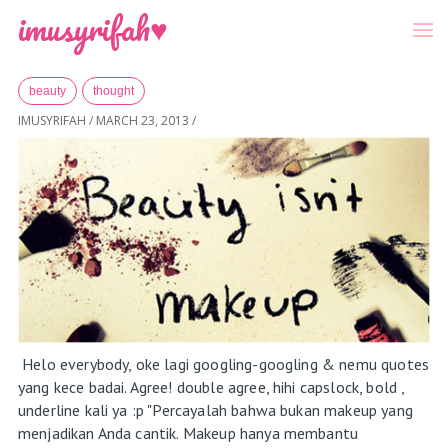
-->
Menu
imusyrifah♥
Home
»
Archives for March 2013
beauty
thought
IMUSYRIFAH
/
MARCH 23, 2013
/
Helo everybody, oke lagi googling-googling & nemu quotes
yang kece badai. Agree! double agree, hihi capslock, bold ,
underline kali ya :p "Percayalah bahwa bukan makeup yang
menjadikan Anda cantik. Makeup hanya membantu