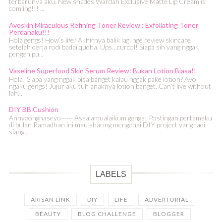
terbarunya aku. New shades Wardah Exclusive Matte Lip Cream is
comiing!!! ...
Avoskin Miraculous Refining Toner Review : Exfoliating Toner
Perdanaku!!!
Hola gengs! How’s life? Akhirnya balik lagi nge review skincare
setelah qerja rodi badai qudha. Ups…curcol! Siapa sih yang nggak
pengen pu...
Vaseline Superfood Skin Serum Review: Bukan Lotion Biasa!!
Hola! Siapa yang nggak bisa banget kalau nggak pake lotion? Ayo
ngaku gengs! Jujur aku tuh anaknya lotion banget. Can’t live without
lah...
DIY BB Cushion
Annyeonghaseyo~~~ Assalamualaikum gengs! Postingan pertamaku
di bulan Ramadhan ini mau sharing mengenai DIY project yang tadi
siang...
LABELS
ARISAN LINK
DIY
LIFE
ADVERTORIAL
BEAUTY
BLOG CHALLENGE
BLOGGER