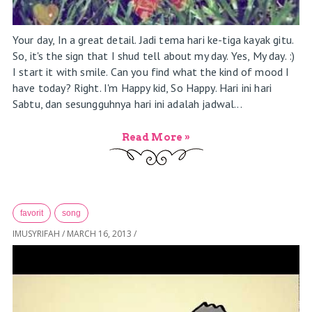
Your day, In a great detail. Jadi tema hari ke-tiga kayak gitu.
So, it's the sign that I shud tell about my day. Yes, My day. :)
I start it with smile. Can you find what the kind of mood I
have today? Right. I'm Happy kid, So Happy. Hari ini hari
Sabtu, dan sesungguhnya hari ini adalah jadwal...
Read More »
favorit
song
IMUSYRIFAH
/
MARCH 16, 2013
/