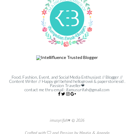
Food, Fashion, Event, and Social Media Enthusiast // Blogger //
Content Writer // Happy girl behind hellogrowii & paperstoriesid .
Passion Traveller❤
contact me thru email :
ifamusyrifah@gmail.com
imusyrifah♥ ©
2026
Crafted with
and Passion by
Meutia
&
Ananda