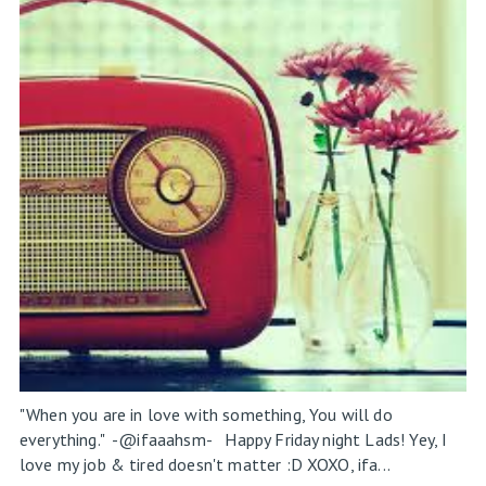
"When you are in love with something, You will do
everything." -@ifaaahsm- Happy Friday night Lads! Yey, I
love my job & tired doesn't matter :D XOXO, ifa...