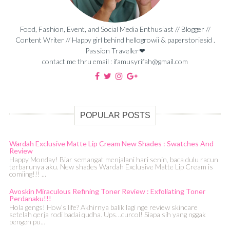
Food, Fashion, Event, and Social Media Enthusiast // Blogger //
Content Writer // Happy girl behind hellogrowii & paperstoriesid .
Passion Traveller❤
contact me thru email : ifamusyrifah@gmail.com
POPULAR POSTS
Wardah Exclusive Matte Lip Cream New Shades : Swatches And
Review
Happy Monday! Biar semangat menjalani hari senin, baca dulu racun
terbarunya aku. New shades Wardah Exclusive Matte Lip Cream is
comiing!!! ...
Avoskin Miraculous Refining Toner Review : Exfoliating Toner
Perdanaku!!!
Hola gengs! How’s life? Akhirnya balik lagi nge review skincare
setelah qerja rodi badai qudha. Ups…curcol! Siapa sih yang nggak
pengen pu...