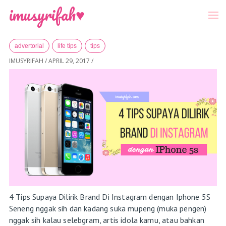
-->
Menu
imusyrifah♥
Home
»
Archives for April 2017
advertorial
life tips
tips
IMUSYRIFAH
/
APRIL 29, 2017
/
4 Tips Supaya Dilirik Brand Di Instagram dengan Iphone 5S
Seneng nggak sih dan kadang suka mupeng (muka pengen)
nggak sih kalau selebgram, artis idola kamu, atau bahkan