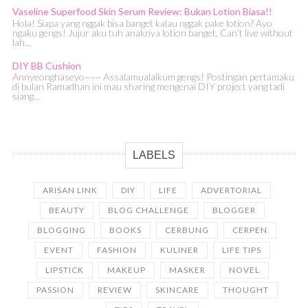
Vaseline Superfood Skin Serum Review: Bukan Lotion Biasa!!
Hola! Siapa yang nggak bisa banget kalau nggak pake lotion? Ayo
ngaku gengs! Jujur aku tuh anaknya lotion banget. Can’t live without
lah...
DIY BB Cushion
Annyeonghaseyo~~~ Assalamualaikum gengs! Postingan pertamaku
di bulan Ramadhan ini mau sharing mengenai DIY project yang tadi
siang...
LABELS
ARISAN LINK
DIY
LIFE
ADVERTORIAL
BEAUTY
BLOG CHALLENGE
BLOGGER
BLOGGING
BOOKS
CERBUNG
CERPEN
EVENT
FASHION
KULINER
LIFE TIPS
LIPSTICK
MAKEUP
MASKER
NOVEL
PASSION
REVIEW
SKINCARE
THOUGHT