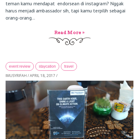
teman kamu mendapat endorsean di instagram? Nggak
harus menjadi ambassador sih, tapi kamu terpilih sebagai
orang-orang...
Read More »
event review
staycation
travel
IMUSYRIFAH
/
APRIL 18, 2017
/