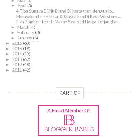
May
(3)
►
April
(3)
▼
4 Tips Supaya Dilirik Brand Di Instagram dengan Ip...
Merayakan Earth Hour & Staycation Di Best Western ...
Fish Bomber Tebet: Makan Seafood Harga Terjangkau
March
(4)
►
February
(3)
►
January
(6)
►
2016
(60)
►
2015
(18)
►
2014
(20)
►
2013
(62)
►
2012
(48)
►
2011
(42)
►
PART OF